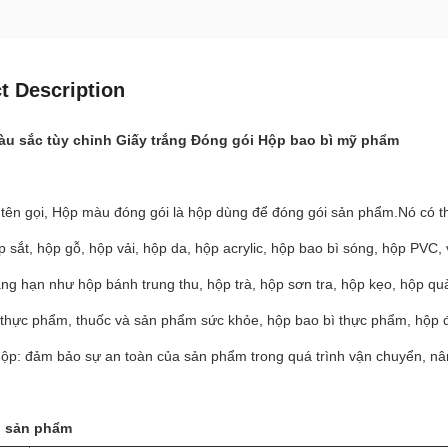
t Description
àu sắc tùy chỉnh Giấy trắng Đóng gói Hộp bao bì mỹ phẩm
tên gọi, Hộp màu đóng gói là hộp dùng để đóng gói sản phẩm.Nó có th
p sắt, hộp gỗ, hộp vải, hộp da, hộp acrylic, hộp bao bì sóng, hộp PVC,
g hạn như hộp bánh trung thu, hộp trà, hộp sơn tra, hộp kẹo, hộp quà
p thực phẩm, thuốc và sản phẩm sức khỏe, hộp bao bì thực phẩm, hộp
hộp: đảm bảo sự an toàn của sản phẩm trong quá trình vận chuyển, nâ
n sản phẩm