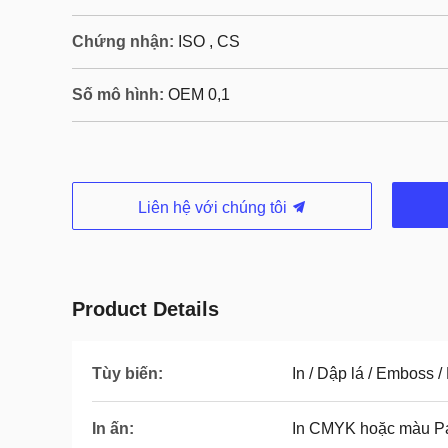
Chứng nhận:
ISO , CS
Số mô hình:
OEM 0,1
Liên hệ với chúng tôi
Product Details
Tùy biến:
In / Dập lá / Emboss 
In ấn:
In CMYK hoặc màu P