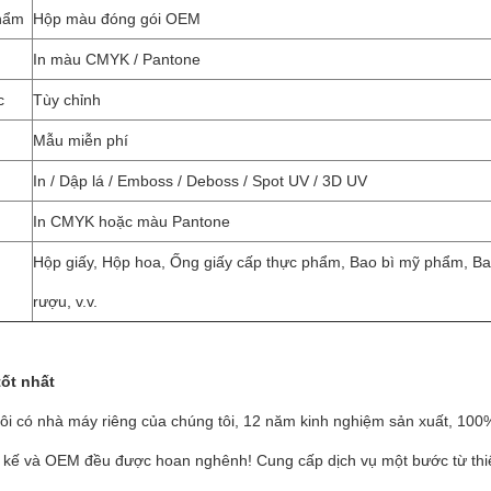
phẩm
Hộp màu đóng gói OEM
In màu CMYK / Pantone
c
Tùy chỉnh
Mẫu miễn phí
In / Dập lá / Emboss / Deboss / Spot UV / 3D UV
In CMYK hoặc màu Pantone
Hộp giấy, Hộp hoa, Ống giấy cấp thực phẩm, Bao bì mỹ phẩm, Bao
rượu, v.v.
ốt nhất
ôi có nhà máy riêng của chúng tôi, 12 năm kinh nghiệm sản xuất, 100% 
ết kế và OEM đều được hoan nghênh! Cung cấp dịch vụ một bước từ thiế