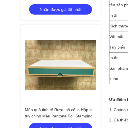
tên sản 
Nhận được giá tốt nhất
In ấn
Kích thướ
Vật mẫu
Tùy biến
In ấn
Sản phẩm
khác
Ưu điểm t
Món quà tinh tế Rượu sô cô la Hộp in
1. Chúng t
tùy chỉnh Màu Pantone Foil Stamping
2. Cả thi