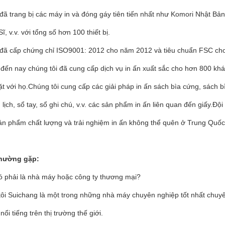
đã trang bị các máy in và đóng gáy tiên tiến nhất như Komori Nhật Bả
ĩ, v.v. với tổng số hơn 100 thiết bị.
 đã cấp chứng chỉ ISO9001: 2012 cho năm 2012 và tiêu chuẩn FSC ch
đến nay chúng tôi đã cung cấp dịch vụ in ấn xuất sắc cho hơn 800 khá
t với họ.Chúng tôi cung cấp các giải pháp in ấn sách bìa cứng, sách 
lịch, sổ tay, sổ ghi chú, v.v. các sản phẩm in ấn liên quan đến giấy.Độ
ản phẩm chất lượng và trải nghiệm in ấn không thể quên ở Trung Quốc
thường gặp:
ó phải là nhà máy hoặc công ty thương mại?
tôi Suichang là một trong những nhà máy chuyên nghiệp tốt nhất chuyê
nổi tiếng trên thị trường thế giới.