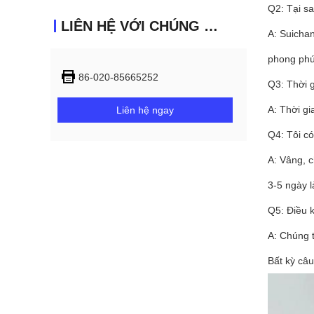
Q2: Tại sa
LIÊN HỆ VỚI CHÚNG TÔI
A: Suicha
phong phú
86-020-85665252
Q3: Thời g
A: Thời g
Liên hệ ngay
Q4: Tôi c
A: Vâng, 
3-5 ngày l
Q5: Điều 
A: Chúng t
Bất kỳ câ