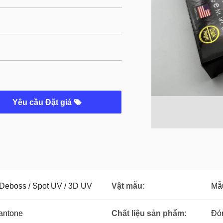
Yêu cầu Đặt giá
/ Deboss / Spot UV / 3D UV
Vật mẫu:
Mẫu
antone
Chất liệu sản phẩm:
Đó