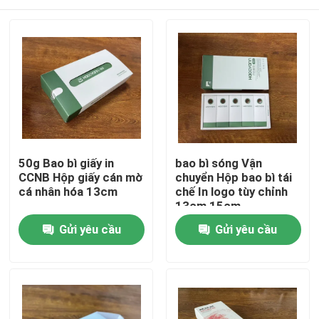
50g Bao bì giấy in
bao bì sóng Vận
CCNB Hộp giấy cán mờ
chuyển Hộp bao bì tái
cá nhân hóa 13cm
chế In logo tùy chỉnh
13cm 15cm
Nhà
Gửi yêu cầu
Gửi yêu cầu
Về chúng tôi
Địa chỉ liên hệ