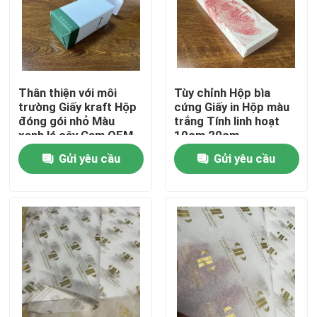
Sản phẩm
video
Thân thiện với môi
Tùy chỉnh Hộp bìa
trường Giấy kraft Hộp
cứng Giấy in Hộp màu
đóng gói nhỏ Màu
trắng Tính linh hoạt
In sách tô màu
xanh lá cây Cam OEM
10cm 20cm
90mm 13cm
Gửi yêu cầu
Gửi yêu cầu
In sách ảnh
In sổ tay bìa cứng
Túi giấy in
Dịch vụ in sách văn bản