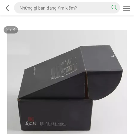
2
/
4